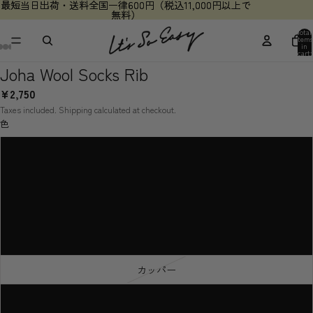
最短当日出荷・送料全国一律600円（税込11,000円以上で
最短当日出荷・送料全国一律600円（税込11,000円以上で
無料）
無料）
Total
items
in
cart:
0
Joha Wool Socks Rib
¥2,750
Taxes included. Shipping calculated at checkout.
色
グレー
ラベンダー
アクア
モス
カッパー
ブルー