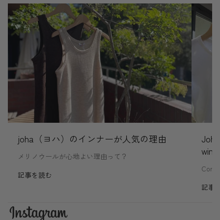
joha（ヨハ）のインナーが人気の理由
Joha
wint
メリノウールが心地よい理由って？
Comfo
記事を読む
記事