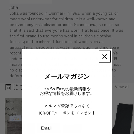
joha
Joha was founded in Denmark in 1963, when a young tailor
made wool underwear for children. It is a well-known and
beloved long-established brand in Scandinavia, so much so
that it is said that everyone has worn it at least once. It was
the first brand to use merino wool in children's clothing,
focusing on the inherent functions of wool, such as
antibacterial, deodorizing, water absorption, and moisture
retention, and currently also produces women's and men's
underwear. Joha's wool is made only from the finest 18-19
micron fibers of high-quality merino wool, so there is almost
no discomfort from itchiness. In addition, it is resistant to
deformation and can be washed in the washing machine.
メールマガジン
同じブランドの商品
View all
It's So Easyの最新情報や
お得な情報をお届けします。
Joha
Joha
メルマガ登録でもれなく
Wool
Wool
10%OFFクーポンをプレゼント
Socks
Leggings
Plain
(Black)
Email