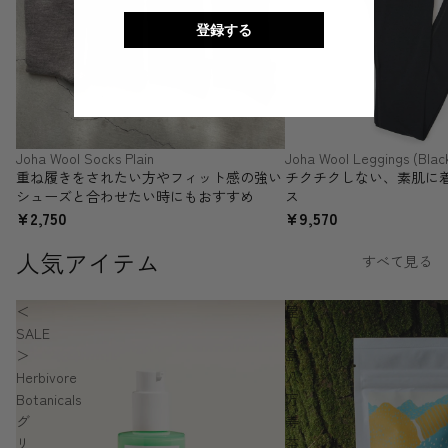
登録する
Joha Wool Socks Plain
Joha Wool Leggings (Blac
SOLD OUT
重ね履きをされたい方やフィット感の強い
チクチクしない、素肌に
シューズと合わせたい時にもおすすめ
ス
¥2,750
¥9,570
人気アイテム
すべて見る
＜
屋
SALE
久
＞
島
Herbivore
八
Botanicals
万
グ
寿
リ
茶