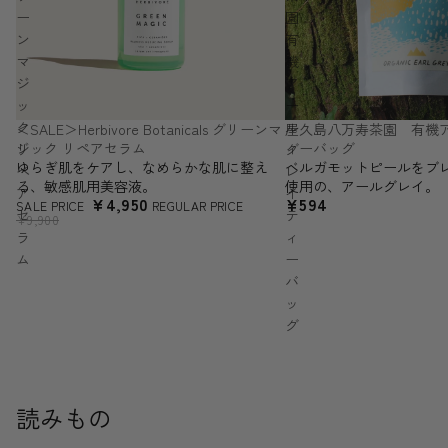
ー
園
ン
有
マ
機
ジ
ア
ッ
ー
ク
ル
＜SALE＞Herbivore Botanicals グリーンマ
屋久島八万寿茶園 有機ア
SALE
ジック リペアセラム
ィーバッグ
リ
グ
ゆらぎ肌をケアし、なめらかな肌に整え
ベルガモットピールをブ
ペ
レ
る、敏感肌用美容液。
使用の、アールグレイ。
ア
イ
¥4,950
¥594
SALE PRICE
REGULAR PRICE
セ
テ
¥9,900
ラ
ィ
ム
ー
バ
ッ
グ
読みもの