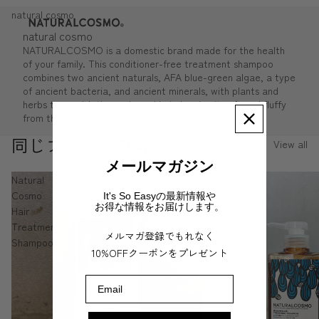
natural cosmo
natural cosmo
NATURALCOSMO is a domestic brand made for the health
of your family. This conditioner-free treatment shampoo
combines two ancient naturals, AFA blue-green algae, a type
of ancient bacteria, and ancient minerals, with plants and
herbs to nourish the scalp and hair, leaving it soft and fluffy
from the roots.
同じブランドの商品
View all
メールマガジン
Natural
Natural
Cosmo
Cosmo
It's So Easyの最新情報や
お得な情報をお届けします。
Hair
Hair
Treatment
Treatment
メルマガ登録でもれなく
Shampoo
Shampoo
10%OFFクーポンをプレゼント
Email