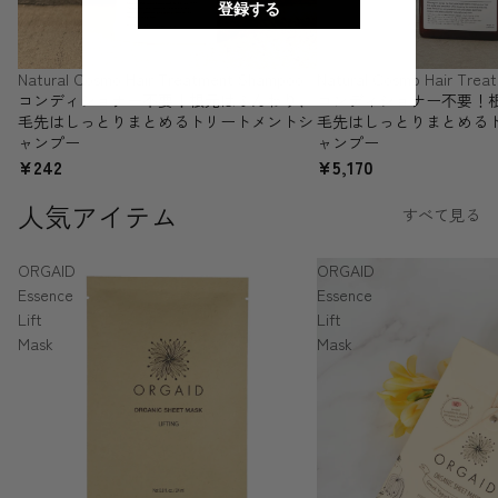
登録する
Natural Cosmo Hair Treatment Shampoo
Natural Cosmo Hair Tre
コンディショナー不要！根元はふんわり、
コンディショナー不要！
毛先はしっとりまとめるトリートメントシ
毛先はしっとりまとめる
ャンプー
ャンプー
¥242
¥5,170
人気アイテム
すべて見る
ORGAID
ORGAID
Essence
Essence
Lift
Lift
Mask
Mask