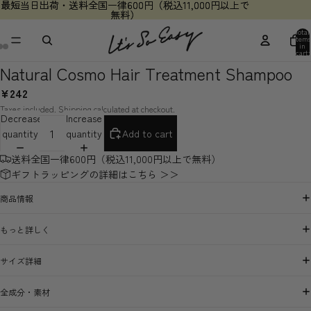
最短当日出荷・送料全国一律600円（税込11,000円以上で
最短当日出荷・送料全国一律600円（税込11,000円以上で
無料）
無料）
Total
items
in
cart:
0
Natural Cosmo Hair Treatment Shampoo
¥242
Taxes included. Shipping calculated at checkout.
Decrease
Increase
quantity
quantity
Add to cart
送料全国一律600円（税込11,000円以上で無料）
ギフトラッピングの詳細はこちら ＞＞
商品情報
もっと詳しく
サイズ詳細
全成分・素材