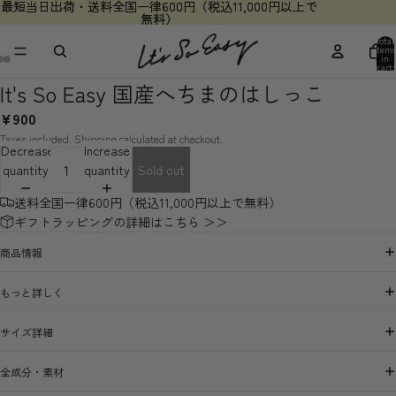
最短当日出荷・送料全国一律600円（税込11,000円以上で
最短当日出荷・送料全国一律600円（税込11,000円以上で
無料）
無料）
Total
items
in
cart:
0
It's So Easy 国産へちまのはしっこ
¥900
Taxes included. Shipping calculated at checkout.
Decrease
Increase
quantity
quantity
Sold out
送料全国一律600円（税込11,000円以上で無料）
ギフトラッピングの詳細はこちら ＞＞
商品情報
もっと詳しく
サイズ詳細
全成分・素材