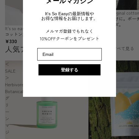
メールマガジン
It's so easy original cotto
It's So Easyの最新情報や
身軽なお出かけに。ポー
お得な情報をお届けします。
ミニマルサイズ。
It's so easy original cotton pouch
¥330
メルマガ登録でもれなく
コットン素材の巾着ポーチ
10%OFFクーポンをプレゼント
¥330
人気アイテム
すべて見る
Email
＜
屋
登録する
SALE
久
＞
島
Herbivore
八
Botanicals
万
グ
寿
リ
茶
ー
園
ン
有
マ
機
ジ
ア
ッ
ー