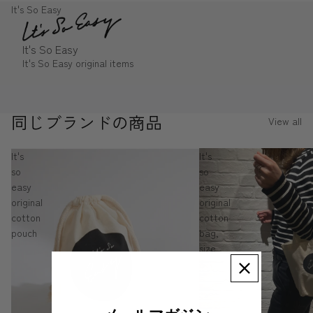
It's So Easy
It's So Easy
It's So Easy original items
同じブランドの商品
View all
It's
It's
so
so
easy
easy
original
original
cotton
cotton
pouch
bag,
size
S