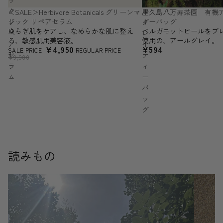
ク
ル
＜SALE＞Herbivore Botanicals グリーンマ
屋久島八万寿茶園 有機ア
SALE
ジック リペアセラム
ィーバッグ
リ
グ
ゆらぎ肌をケアし、なめらかな肌に整え
ベルガモットピールをブ
ペ
レ
る、敏感肌用美容液。
使用の、アールグレイ。
ア
イ
¥4,950
¥594
SALE PRICE
REGULAR PRICE
セ
テ
¥9,900
ラ
ィ
ム
ー
バ
ッ
グ
読みもの