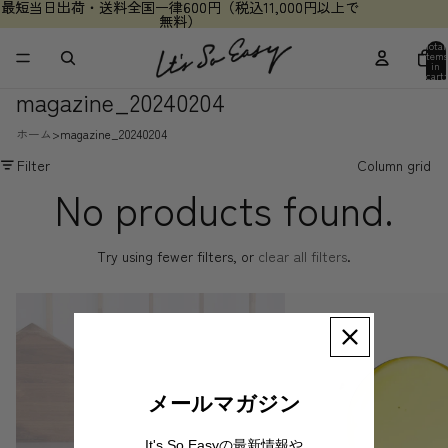
最短当日出荷・送料全国一律600円（税込11,000円以上で
最短当日出荷・送料全国一律600円（税込11,000円以上で
無料）
無料）
Total
items
in
cart:
0
magazine_20240204
ホーム
magazine_20240204
Filter
Column grid
No products found.
Try using fewer filters, or
clear all filters
.
ALL
ビューティー
メールマガジン
It's So Easyの最新情報や