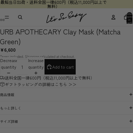
最短当日出荷・送料全国一律600円（税込11,000円以上で
最短当日出荷・送料全国一律600円（税込11,000円以上で
無料）
無料）
Total
items
in
cart:
ay
0
URB APOTHECARY Clay Mask (Matcha
deo
Green)
¥6,600
Taxes included. Shipping calculated at checkout.
Decrease
Increase
quantity
quantity
Add to cart
送料全国一律600円（税込11,000円以上で無料）
ギフトラッピングの詳細はこちら ＞＞
商品情報
もっと詳しく
サイズ詳細