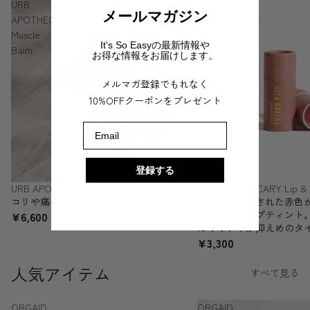
URB
URB
メールマガジン
APOTHECARY
APOTHECARY
Muscle
Lip
It's So Easyの最新情報や
Balm
&
お得な情報をお届けします。
Cheek
Balm
メルマガ登録でもれなく
10%OFFクーポンをプレゼント
Email
登録する
URB APOTHECARY Muscle Balm
URB APOTHECARY Lip & 
コリや痛みに、スティックタイプのバーム
植物から抽出された赤色
タイプのリップティント
¥6,600
にくくツヤが抑えめのタ
¥3,300
人気アイテム
すべて見る
ORGAID
ORGAID