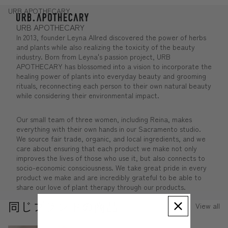
URB APOTHECARY
URB APOTHECARY
In 2013, founder Leyna
Allred
discovered the power of herbs
and plants while also realizing the toxicity of the beauty
industry. Born from Leyna's passion project,
URB
APOTHECARY
has blossomed into a vision to incorporate the
healing power of plants into everyday beauty and grooming
rituals, reconnecting each person to their own natural beauty
while considering their environmental impact.
Our small team of
three
women, including Reina, makes
everything with their own hands in our Sacramento studio.
We source fair trade, organic, and local ingredients, and we
care about ensuring that each product we make not only
improves the lives of those who use it, but also connects to
socio-economic consciousness. We take great pride in every
product we make and are incredibly grateful to be able to
share our love of plant therapy through our products.
同じブランドの商品
View all