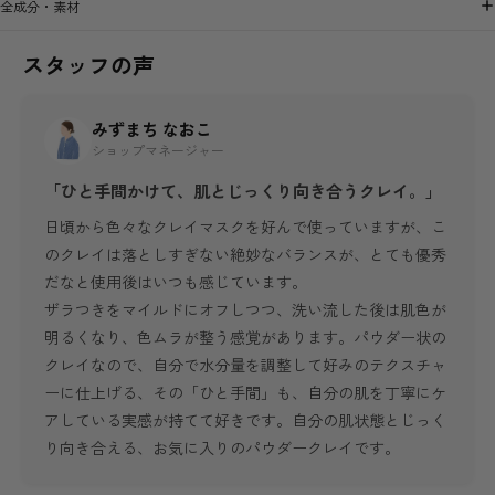
全成分・素材
スタッフの声
みずまち なおこ
ショップマネージャー
「ひと手間かけて、肌とじっくり向き合うクレイ。」
日頃から色々なクレイマスクを好んで使っていますが、こ
のクレイは落としすぎない絶妙なバランスが、とても優秀
だなと使用後はいつも感じています。
ザラつきをマイルドにオフしつつ、洗い流した後は肌色が
明るくなり、色ムラが整う感覚があります。パウダー状の
クレイなので、自分で水分量を調整して好みのテクスチャ
ーに仕上げる、その「ひと手間」も、自分の肌を丁寧にケ
アしている実感が持てて好きです。自分の肌状態とじっく
り向き合える、お気に入りのパウダークレイです。