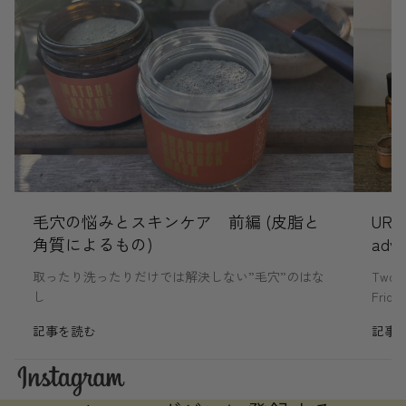
毛穴の悩みとスキンケア 前編 (皮脂と
URB
角質によるもの)
adva
取ったり洗ったりだけでは解決しない”毛穴”のはな
Two ne
し
Frida
記事を読む
記事