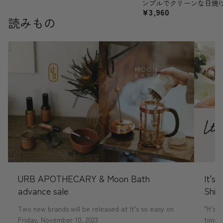
ンプルでクリーンな日焼
¥3,960
読みもの
URB APOTHECARY & Moon Bath
It's
advance sale
Shin
Two new brands will be released at It's so easy on
"It's 
Friday, November 10, 2023
time 