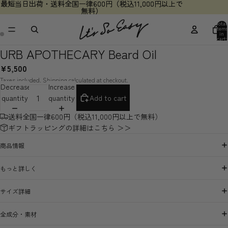
最短当日出荷・送料全国一律600円（税込11,000円以上で
最短当日出荷・送料全国一律600円（税込11,000円以上で
無料）
無料）
Total
items
in
cart:
0
URB APOTHECARY Beard Oil
¥5,500
Taxes included. Shipping calculated at checkout.
Decrease
Increase
quantity
quantity
Add to cart
送料全国一律600円（税込11,000円以上で無料）
ギフトラッピングの詳細はこちら ＞＞
商品情報
もっと詳しく
サイズ詳細
全成分・素材