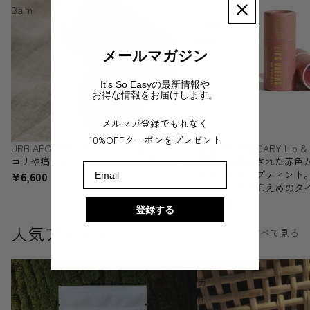
Balm
&
Cheek
Balm
メールマガジン
It's So Easyの最新情報や
お得な情報をお届けします。
メルマガ登録でもれなく
10%OFFクーポンをプレゼント
URB APOTHECARY Muscle Balm
URB APOTHECARY Lip & 
コリや痛みに、スティックタイプのバーム
植物から抽出された赤色
Email
タイプのリップティント
¥6,600
にくくツヤが抑えめのタ
¥3,300
登録する
人気アイテム
すべて見る
屋
ザ
久
カ
島
イ