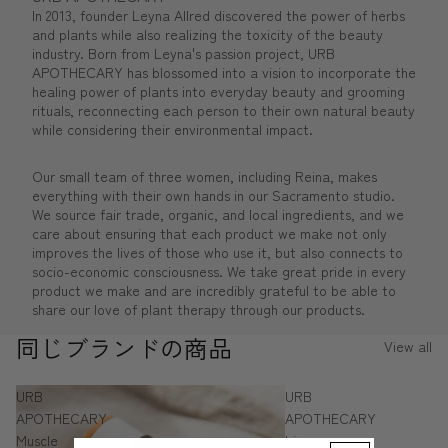
In 2013, founder Leyna
Allred
discovered the power of herbs
and plants while also realizing the toxicity of the beauty
industry. Born from Leyna's passion project,
URB
APOTHECARY
has blossomed into a vision to incorporate the
healing power of plants into everyday beauty and grooming
rituals, reconnecting each person to their own natural beauty
while considering their environmental impact.
Our small team of
three
women, including Reina, makes
everything with their own hands in our Sacramento studio.
We source fair trade, organic, and local ingredients, and we
care about ensuring that each product we make not only
improves the lives of those who use it, but also connects to
socio-economic consciousness. We take great pride in every
product we make and are incredibly grateful to be able to
share our love of plant therapy through our products.
同じブランドの商品
View all
URB
URB
APOTHECARY
APOTHECARY
Muscle
Lip