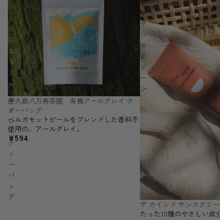
八
ン
万
ド
寿
サ
茶
ン
園
ス
有
ク
機
リ
ア
ー
ー
ン
ル
屋久島八万寿茶園 有機アールグレイ テ
ィーバッグ
グ
ベルガモットピールをブレンドした香料不
レ
使用の、アールグレイ。
イ
¥594
テ
ィ
ー
バ
ッ
グ
ザ カインド サンスクリ
たった10種のやさしい成