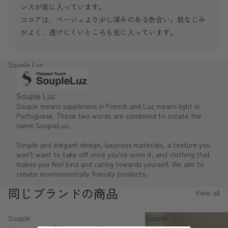
ンスが気に入っています。
ココアは、ベージュより少し深みのある色合い。肌なじみ
がよく、透けにくいところも気に入っています。
Souple Luz
Souple Luz
Souple means suppleness in French and Luz means light in
Portuguese. These two words are combined to create the
name SoupleLuz.
Simple and elegant design, luxurious materials, a texture you
won't want to take off once you've worn it, and clothing that
makes you feel kind and caring towards yourself. We aim to
create environmentally friendly products.
同じブランドの商品
View all
Souple
Souple