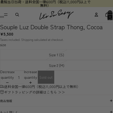
最短当日出荷・送料全国一律600円（税込11,000円以上で
最短当日出荷・送料全国一律600円（税込11,000円以上で
無料）
無料）
Total
items
in
cart:
0
Souple Luz Double Strap Thong, Cocoa
¥5,500
Taxes included. Shipping calculated at checkout.
size
Size 1 (S)
Size 2 (M)
Decrease
Increase
quantity
quantity
Sold out
送料全国一律600円（税込11,000円以上で無料）
ギフトラッピングの詳細はこちら ＞＞
商品情報
もっと詳しく