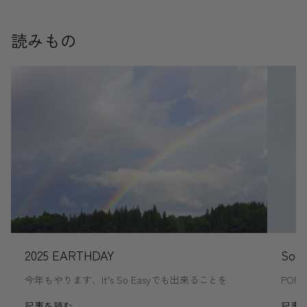
読みもの
2025 EARTHDAY
Sou
今年もやります、It’s So Easyでも出来ることを
PO
記事を読む
記事