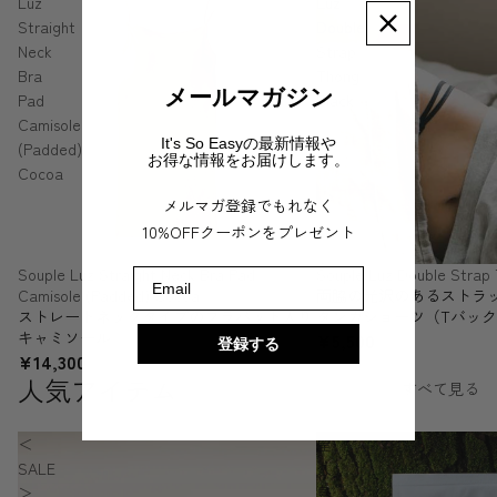
Luz
Luz
Straight
Double
Neck
Strap
Bra
Thong
メールマガジン
Pad
Black
Camisole
It's So Easyの最新情報や
(Padded)
お得な情報をお届けします。
Cocoa
メルマガ登録でもれなく
10%OFFクーポンをプレゼント
Souple Luz Straight Neck Bra Pad
Souple Luz Double Strap 
SOLD OUT
Email
Camisole (Padded) Cocoa
両脇の光沢のあるストラ
ストレートネックタイプのブラパット入り
タンガショーツ（Tバッ
キャミソール
¥5,500
登録する
¥14,300
人気アイテム
すべて見る
＜
屋
SALE
久
＞
島