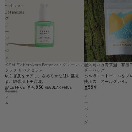
Herbivore
八
Botanicals
万
グ
寿
リ
茶
ー
園
ン
有
マ
機
ジ
ア
ッ
ー
ク
ル
＜SALE＞Herbivore Botanicals グリーンマ
屋久島八万寿茶園 有機ア
SALE
ジック リペアセラム
ィーバッグ
リ
グ
ゆらぎ肌をケアし、なめらかな肌に整え
ベルガモットピールをブ
ペ
レ
る、敏感肌用美容液。
使用の、アールグレイ。
ア
イ
¥4,950
¥594
SALE PRICE
REGULAR PRICE
セ
テ
¥9,900
ラ
ィ
ム
ー
バ
ッ
グ