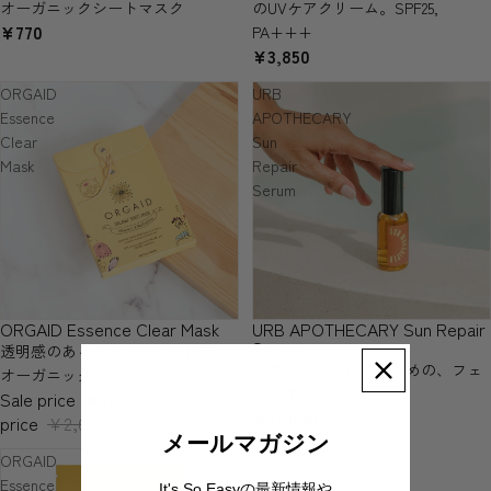
オーガニックシートマスク
のUVケアクリーム。SPF25,
¥770
PA+++
¥3,850
ORGAID
URB
Essence
APOTHECARY
Clear
Sun
Mask
Repair
Serum
ORGAID Essence Clear Mask
URB APOTHECARY Sun Repair
SOLD OUT
Serum
透明感のあるクリア肌を目指す、
太陽が大好きな人のための、フェ
オーガニックシートマスク
イスオイル
Sale price
¥1,320
Regular
¥11,000
price
¥2,640
メールマガジン
ORGAID
Essence
It's So Easyの最新情報や