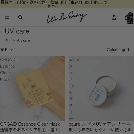
最短当日出荷・送料全国一律600円（税込11,000円以上で
最短当日出荷・送料全国一律600円（税込11,000円以上で
無料）
無料）
Total
items
in
cart:
0
UV care
ホーム
UV care
Filter
Column grid
ORGAID
naure
Essence
タ
Clear
マ
Mask
ヌ
UV
ケ
ア
ク
リ
ー
ORGAID Essence Clear Mask
naure タマヌUVケアクリーム
ム
透明感のあるクリア肌を目指す、
肌にも自然にもやさしい使い心地