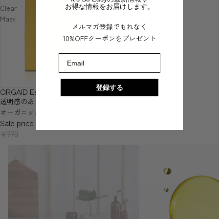
お得な情報をお届けします。
Clear
Mask
メルマガ登録でもれなく
10%OFFクーポンをプレゼント
Email
登録する
ORGAID Essence Clear Mask
SOLD OUT
透明感のあるクリア肌を目指す、
オーガニックシートマスク
Sale price
¥385
Regular price
¥770
ALL
ビューティー