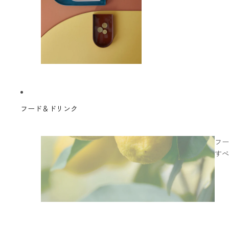
フード＆ドリンク
フー
すべ