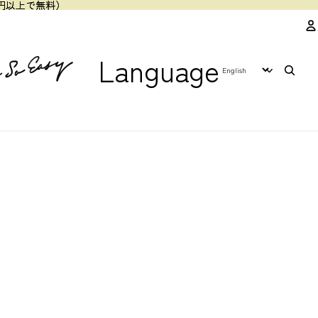
0円以上で無料）
0円以上で無料）
Language
A