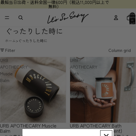
最短当日出荷・送料全国一律600円（税込11,000円以上で
最短当日出荷・送料全国一律600円（税込11,000円以上で
無料）
無料）
Total
items
in
cart:
0
ぐったりした時に
ホーム
ぐったりした時に
Filter
Column grid
URB
URB
APOTHECARY
APOTHECARY
Muscle
Bath
Balm
Powder
(Coconut
Scent)
URB APOTHECARY Muscle
URB APOTHECARY Bath
Balm
Powder (Coconut Scent)