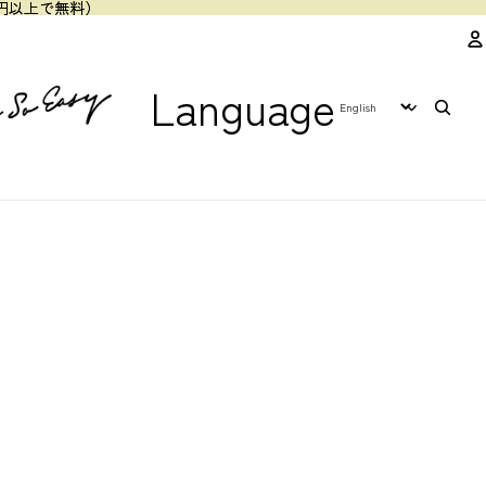
0円以上で無料）
0円以上で無料）
Language
A