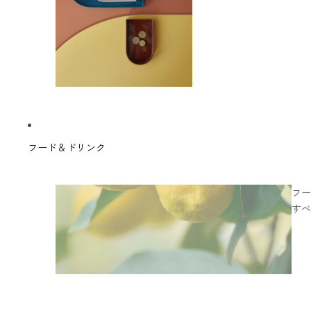
フード＆ドリンク
フー
すべ